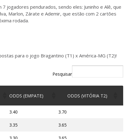
m 7 jogadores pendurados, sendo eles: Juninho e Alê, que
va, Marlon, Zárate e Ademir, que estão com 2 cartões
róxima rodada.
postas para o jogo Bragantino (T1) x América-MG (T2)!
Pesquisar
ODDS (EMPATE)
ODDS (VITÓRIA T2)
3.40
3.70
3.35
3.65
3.30
3.65