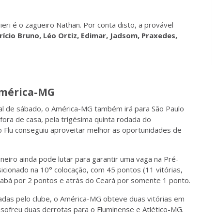
ri é o zagueiro Nathan. Por conta disto, a provável
brício Bruno, Léo Ortiz, Edimar, Jadsom, Praxedes,
América-MG
al de sábado, o América-MG também irá para São Paulo
fora de casa, pela trigésima quinta rodada do
o Flu conseguiu aproveitar melhor as oportunidades de
neiro ainda pode lutar para garantir uma vaga na Pré-
icionado na 10° colocação, com 45 pontos (11 vitórias,
uiabá por 2 pontos e atrás do Ceará por somente 1 ponto.
tadas pelo clube, o América-MG obteve duas vitórias em
sofreu duas derrotas para o Fluminense e Atlético-MG.