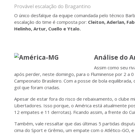
Provável escalação do Bragantino
O único desfalque da equipe comandada pelo técnico Barbie
escalação do time é composta por:
Cleiton, Aderlan, Fa
Helinho, Artur, Cuello e Ytalo.
Análise do 
Assim como seu riv
após perder, neste domingo, para o Fluminense por 2 a 0 
Campeonato Brasileiro. Com a posse de bola equilibrada, 
gol que foram criadas.
Apesar de estar fora do risco de rebaixamento, o clube mi
Libertadores. Isso porque, o América está atualmente pos
12 empates e 11 derrotas). Ficando assim, a frente do C
Também, vale ressaltar que das últimas 5 partidas dispu
cima do Sport e Grêmio, um empate com o Atlético-GO, e 