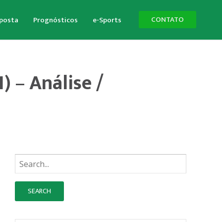
CONTATO
aposta
Prognósticos
e-Sports
) – Análise /
Busque: