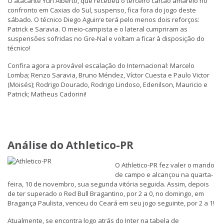
O atacante Yuri Alberto, que recebeu o terceiro cartão amarelo no
confronto em Caxias do Sul, suspenso, fica fora do jogo deste
sábado. O técnico Diego Aguirre terá pelo menos dois reforços:
Patrick e Saravia. O meio-campista e o lateral cumpriram as
suspensões sofridas no Gre-Nal e voltam a ficar à disposição do
técnico!
Confira agora a provável escalação do Internacional: Marcelo
Lomba; Renzo Saravia, Bruno Méndez, Víctor Cuesta e Paulo Victor
(Moisés); Rodrigo Dourado, Rodrigo Lindoso, Edenilson, Mauricio e
Patrick; Matheus Cadorini!
Análise do Athletico-PR
O Athletico-PR fez valer o mando
de campo e alcançou na quarta-
feira, 10 de novembro, sua segunda vitória seguida. Assim, depois
de ter superado o Red Bull Bragantino, por 2 a 0, no domingo, em
Bragança Paulista, venceu do Ceará em seu jogo seguinte, por 2 a 1!
Atualmente, se encontra logo atrás do Inter na tabela de