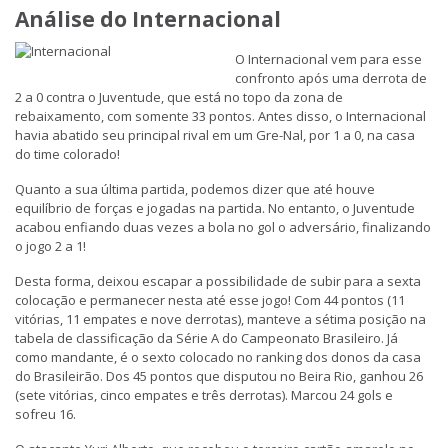
Análise do Internacional
O Internacional vem para esse
confronto após uma derrota de
2 a 0 contra o Juventude, que está no topo da zona de
rebaixamento, com somente 33 pontos. Antes disso, o Internacional
havia abatido seu principal rival em um Gre-Nal, por 1 a 0, na casa
do time colorado!
Quanto a sua última partida, podemos dizer que até houve
equilíbrio de forças e jogadas na partida. No entanto, o Juventude
acabou enfiando duas vezes a bola no gol o adversário, finalizando
o jogo 2 a 1!
Desta forma, deixou escapar a possibilidade de subir para a sexta
colocação e permanecer nesta até esse jogo! Com 44 pontos (11
vitórias, 11 empates e nove derrotas), manteve a sétima posição na
tabela de classificação da Série A do Campeonato Brasileiro. Já
como mandante, é o sexto colocado no ranking dos donos da casa
do Brasileirão. Dos 45 pontos que disputou no Beira Rio, ganhou 26
(sete vitórias, cinco empates e três derrotas). Marcou 24 gols e
sofreu 16.