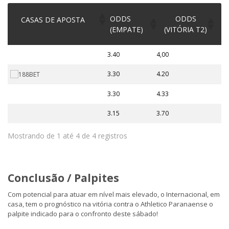
ODDS
ODDS
CASAS DE APOSTA
(EMPATE)
(VITÓRIA T2)
3.40
4,00
3.30
4.20
3.30
4.33
3.15
3.70
Mostrando de 1 até 4 de 4 registros
Conclusão / Palpites
Com potencial para atuar em nível mais elevado, o Internacional, em
casa, tem o prognóstico na vitória contra o Athletico Paranaense o
palpite indicado para o confronto deste sábado!