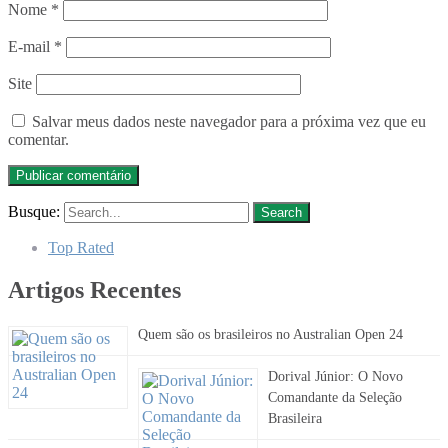
Nome
*
E-mail
*
Site
Salvar meus dados neste navegador para a próxima vez que eu
comentar.
Busque:
Top Rated
Artigos Recentes
Quem são os brasileiros no Australian Open 24
Dorival Júnior: O Novo
Comandante da Seleção
Brasileira