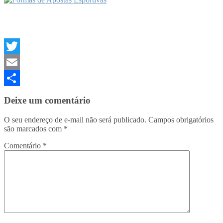
Twitter
Email
Share
Deixe um comentário
O seu endereço de e-mail não será publicado.
Campos obrigatórios
são marcados com
*
Comentário
*