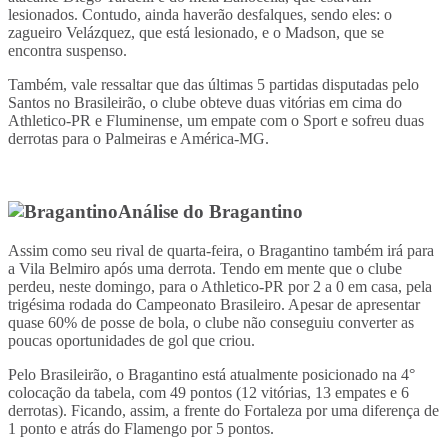
lesionados. Contudo, ainda haverão desfalques, sendo eles: o
zagueiro Velázquez, que está lesionado, e o Madson, que se
encontra suspenso.
Também, vale ressaltar que das últimas 5 partidas disputadas pelo
Santos no Brasileirão, o clube obteve duas vitórias em cima do
Athletico-PR e Fluminense, um empate com o Sport e sofreu duas
derrotas para o Palmeiras e América-MG.
Análise do Bragantino
Assim como seu rival de quarta-feira, o Bragantino também irá para
a Vila Belmiro após uma derrota. Tendo em mente que o clube
perdeu, neste domingo, para o Athletico-PR por 2 a 0 em casa, pela
trigésima rodada do Campeonato Brasileiro. Apesar de apresentar
quase 60% de posse de bola, o clube não conseguiu converter as
poucas oportunidades de gol que criou.
Pelo Brasileirão, o Bragantino está atualmente posicionado na 4°
colocação da tabela, com 49 pontos (12 vitórias, 13 empates e 6
derrotas). Ficando, assim, a frente do Fortaleza por uma diferença de
1 ponto e atrás do Flamengo por 5 pontos.