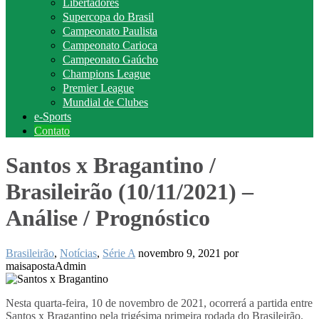
Libertadores
Supercopa do Brasil
Campeonato Paulista
Campeonato Carioca
Campeonato Gaúcho
Champions League
Premier League
Mundial de Clubes
e-Sports
Contato
Santos x Bragantino /
Brasileirão (10/11/2021) –
Análise / Prognóstico
Brasileirão
,
Notícias
,
Série A
novembro 9, 2021
por
maisapostaAdmin
Nesta quarta-feira, 10 de novembro de 2021, ocorrerá a partida entre
Santos x Bragantino pela trigésima primeira rodada do Brasileirão.