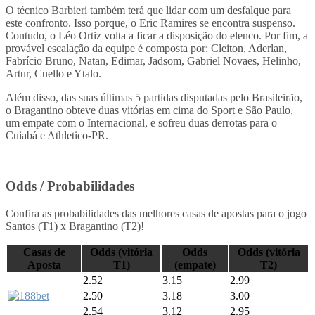
O técnico Barbieri também terá que lidar com um desfalque para
este confronto. Isso porque, o Eric Ramires se encontra suspenso.
Contudo, o Léo Ortiz volta a ficar a disposição do elenco. Por fim, a
provável escalação da equipe é composta por: Cleiton, Aderlan,
Fabrício Bruno, Natan, Edimar, Jadsom, Gabriel Novaes, Helinho,
Artur, Cuello e Ytalo.
Além disso, das suas últimas 5 partidas disputadas pelo Brasileirão,
o Bragantino obteve duas vitórias em cima do Sport e São Paulo,
um empate com o Internacional, e sofreu duas derrotas para o
Cuiabá e Athletico-PR.
Odds / Probabilidades
Confira as probabilidades das melhores casas de apostas para o jogo
Santos (T1) x Bragantino (T2)!
Casas de
Odds (vitória
Odds
Odds (vitória
Aposta
T1)
(empate)
T2)
2.52
3.15
2.99
2.50
3.18
3.00
2.54
3.12
2.95