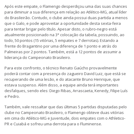
Após este empate, o Flamengo desperdiçou uma das suas chances
para diminuir a sua diferença em relação ao Atlético-MG, atual líder
do Brasileirão. Contudo, o clube ainda possui duas partida a menos
que o Galo, e pode aproveitar a oportunidade desta sexta-feira
para tentar brigar pelo título. Apesar disto, o rubro-negro está
atualmente posicionado na 3° colocação da tabela, possuindo, ao
todo, 50 pontos (15 vitórias, 5 empates e 7 derrotas). Estando a
frente do Bragantino por uma diferença de 1 ponto e atrás do
Palmeiras por 2 pontos. Também, está a 12 pontos de assumir a
liderança do Campeonato Brasileiro.
Para este confronto, o técnico Renato Gaúcho provavelmente
poderá contar com a presença do zagueiro David Luiz, que está se
recuperando de uma lesão, e do atacante Bruno Henrique, que
estava suspenso. Além disso, a equipe ainda terá importantes
desfalques, sendo eles: Diego Ribas, Arrascaeta, Kenedy, Filipe Luís
e Pedro.
Também, vale ressaltar que das últimas 5 partidas disputadas pelo
clube no Campeonato Brasileiro, o Flamengo obteve duas vitórias
em cima do Atlético-MG e Juventude, dois empates com o Athletico-
PR e Cuiabá e sofreu uma derrota para o Fluminense.