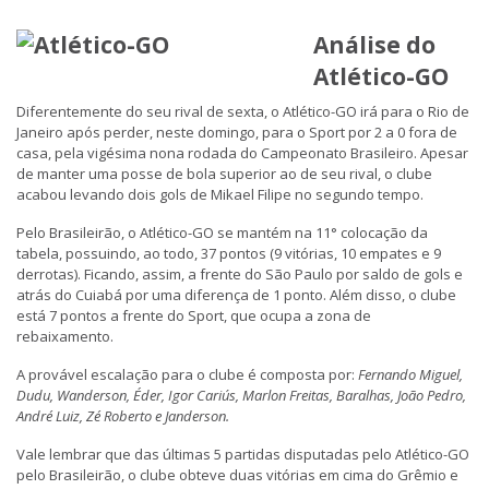
Análise do
Atlético-GO
Diferentemente do seu rival de sexta, o Atlético-GO irá para o Rio de
Janeiro após perder, neste domingo, para o Sport por 2 a 0 fora de
casa, pela vigésima nona rodada do Campeonato Brasileiro. Apesar
de manter uma posse de bola superior ao de seu rival, o clube
acabou levando dois gols de Mikael Filipe no segundo tempo.
Pelo Brasileirão, o Atlético-GO se mantém na 11° colocação da
tabela, possuindo, ao todo, 37 pontos (9 vitórias, 10 empates e 9
derrotas). Ficando, assim, a frente do São Paulo por saldo de gols e
atrás do Cuiabá por uma diferença de 1 ponto. Além disso, o clube
está 7 pontos a frente do Sport, que ocupa a zona de
rebaixamento.
A provável escalação para o clube é composta por:
Fernando Miguel,
Dudu, Wanderson, Éder, Igor Cariús, Marlon Freitas, Baralhas, João Pedro,
André Luiz, Zé Roberto e Janderson.
Vale lembrar que das últimas 5 partidas disputadas pelo Atlético-GO
pelo Brasileirão, o clube obteve duas vitórias em cima do Grêmio e