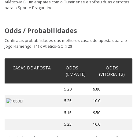
Atlético-MG, um empates com o Fluminense e sofreu duas derrotas
para o Sport e Bragantino.
Odds / Probabilidades
Confira as probabilidades das melhores casas de apostas para o
jogo Flamengo (T1) x Atlético-GO (T2)!
CASAS DE APOSTA
ODDS
ODDS
(EMPATE)
(VITÓRIA T2)
5.20
9.80
5.25
10.0
5.15
9.50
5.25
10.0