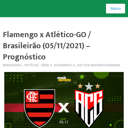
Menu
Flamengo x Atlético-GO /
Brasileirão (05/11/2021) –
Prognóstico
BRASILEIRÃO
,
NOTÍCIAS
,
SÉRIE A
NOVEMBRO 4, 2021
POR
MAISAPOSTAADMIN