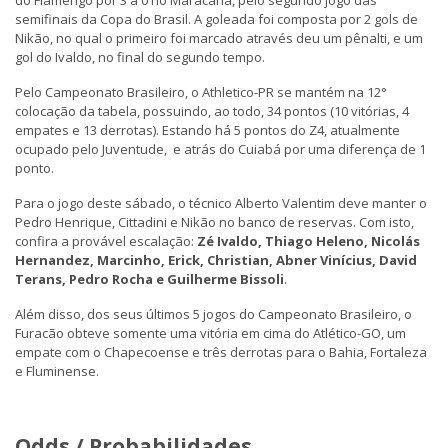
do Flamengo por 3 a 0 no Maracanã, pelo segundo jogo das
semifinais da Copa do Brasil. A goleada foi composta por 2 gols de
Nikão, no qual o primeiro foi marcado através deu um pênalti, e um
gol do Ivaldo, no final do segundo tempo.
Pelo Campeonato Brasileiro, o Athletico-PR se mantém na 12°
colocação da tabela, possuindo, ao todo, 34 pontos (10 vitórias, 4
empates e 13 derrotas). Estando há 5 pontos do Z4, atualmente
ocupado pelo Juventude, e atrás do Cuiabá por uma diferença de 1
ponto.
Para o jogo deste sábado, o técnico Alberto Valentim deve manter o
Pedro Henrique, Cittadini e Nikão no banco de reservas. Com isto,
confira a provável escalação:
Zé Ivaldo, Thiago Heleno, Nicolás
Hernandez, Marcinho, Erick, Christian, Abner Vinícius, David
Terans, Pedro Rocha e Guilherme Bissoli
.
Além disso, dos seus últimos 5 jogos do Campeonato Brasileiro, o
Furacão obteve somente uma vitória em cima do Atlético-GO, um
empate com o Chapecoense e três derrotas para o Bahia, Fortaleza
e Fluminense.
Odds / Probabilidades