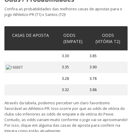
Confira as probabilidades das melhores casas de apostas para o
jogo Athletico-PR (T1) x Santos (T2)!
CASAS DE APOSTA
ODDS
ODDS
(EMPATE)
(VITÓRIA T2)
3.30
3.85
3.35
3.90
3.28
3.78
3.32
3.88
Através da tabela, podemos perceber um claro favoritismo
favorável ao Athletico-PR. Isso ocorre por que as odds de vitória do
clube são inferiores as odds de empate e de vitória do Peixe.
Contudo, as odds variam muito conforme o jogo vai se aproximando!
Por isso, clique em alguma das casas de aposta para conferir na
íntegra como estão atualmente.