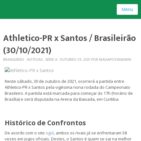
Menu
Athletico-PR x Santos / Brasileirão
(30/10/2021)
BRASILEIRÃO
,
NOTÍCIAS
,
SÉRIE A
OUTUBRO 29, 2021
POR
MAISAPOSTAADMIN
Neste sábado, 30 de outubro de 2021, ocorrerá a partida entre
Athletico-PR x Santos pela vigésima nona rodada do Campeonato
Brasileiro. A partida está marcada para começar às 17h (horário de
Brasília) e será disputada na Arena da Baixada, em Curitiba.
Histórico de Confrontos
De acordo com o site
ogol
, ambos os rivais já se enfrentaram 58
vezes em jogos oficiais. Destes, o Santos é quem se sai na melhor