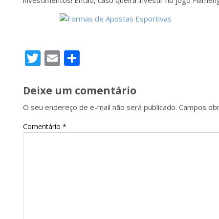
investimentos! Então, caso queira investir no jogo Flameng
Twitter
Email
Share
Deixe um comentário
O seu endereço de e-mail não será publicado.
Campos obr
Comentário
*