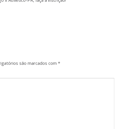
o x Athletico-PR, faça a inscrição!
igatórios são marcados com
*