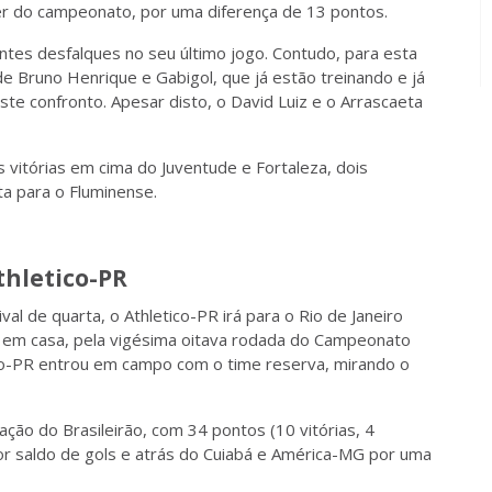
íder do campeonato, por uma diferença de 13 pontos.
tes desfalques no seu último jogo. Contudo, para esta
de Bruno Henrique e Gabigol, que já estão treinando e já
e confronto. Apesar disto, o David Luiz e o Arrascaeta
 vitórias em cima do Juventude e Fortaleza, dois
a para o Fluminense.
thletico-PR
al de quarta, o Athletico-PR irá para o Rio de Janeiro
 0 em casa, pela vigésima oitava rodada do Campeonato
tico-PR entrou em campo com o time reserva, mirando o
ção do Brasileirão, com 34 pontos (10 vitórias, 4
or saldo de gols e atrás do Cuiabá e América-MG por uma