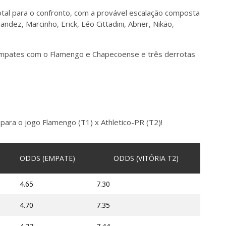
tal para o confronto, com a provável escalação composta
dez, Marcinho, Erick, Léo Cittadini, Abner, Nikão,
s empates com o Flamengo e Chapecoense e três derrotas
para o jogo Flamengo (T1) x Athletico-PR (T2)!
ODDS (EMPATE)
ODDS (VITÓRIA T2)
4.65
7.30
4.70
7.35