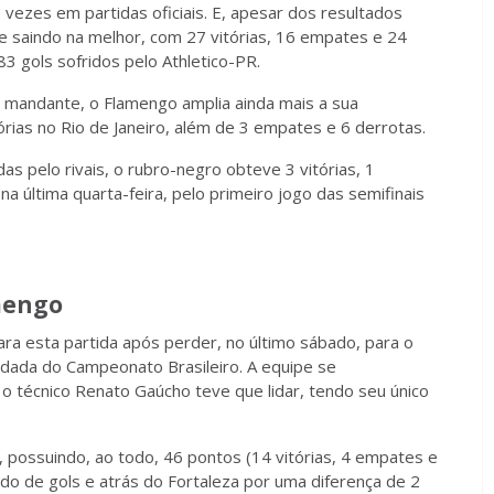
 vezes em partidas oficiais. E, apesar dos resultados
 saindo na melhor, com 27 vitórias, 16 empates e 24
3 gols sofridos pelo Athletico-PR.
o mandante, o Flamengo amplia ainda mais a sua
rias no Rio de Janeiro, além de 3 empates e 6 derrotas.
s pelo rivais, o rubro-negro obteve 3 vitórias, 1
a última quarta-feira, pelo primeiro jogo das semifinais
mengo
a esta partida após perder, no último sábado, para o
odada do Campeonato Brasileiro. A equipe se
o técnico Renato Gaúcho teve que lidar, tendo seu único
la, possuindo, ao todo, 46 pontos (14 vitórias, 4 empates e
aldo de gols e atrás do Fortaleza por uma diferença de 2