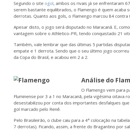
Segundo o site
ogol
, ambos os rivais já se enfrentaram 67
serem bastante equilibrados, o Flamengo é quem acaba se
derrotas. Quanto aos gols, o Flamengo marcou 84 contra 8
Apesar disto, o jogo será disputado no Maracanã. E, com
vantagem sobre o Athletico-PR, tendo conquistado 21 vitó
Também, vale lembrar que das últimas 5 partidas disputada
empate e 1 derrota. Sendo que o seu último jogo ocorreu n
da Copa do Brasil, e acabou em 2 a 2.
Análise do Fla
O Flamengo vem para par
Fluminense por 3 a 1 no Maracanã, pela vigésima oitava r
desestabilizou por conta dos importantes desfalques que 
gol marcado pelo Renê.
Pelo Brasileirão, o clube caiu para a 4° colocação na tabe
7 derrotas). Ficando, assim, a frente do Bragantino por s