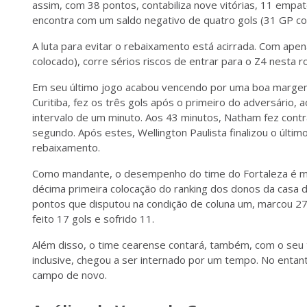
assim, com 38 pontos, contabiliza nove vitórias, 11 emp
encontra com um saldo negativo de quatro gols (31 GP co
A luta para evitar o rebaixamento está acirrada. Com ap
colocado), corre sérios riscos de entrar para o Z4 nesta r
Em seu último jogo acabou vencendo por uma boa margem 
Curitiba, fez os três gols após o primeiro do adversário,
intervalo de um minuto. Aos 43 minutos, Natham fez cont
segundo. Após estes, Wellington Paulista finalizou o últim
rebaixamento.
Como mandante, o desempenho do time do Fortaleza é me
décima primeira colocação do ranking dos donos da casa d
pontos que disputou na condição de coluna um, marcou 27 
feito 17 gols e sofrido 11.
Além disso, o time cearense contará, também, com o seu 
inclusive, chegou a ser internado por um tempo. No entan
campo de novo.