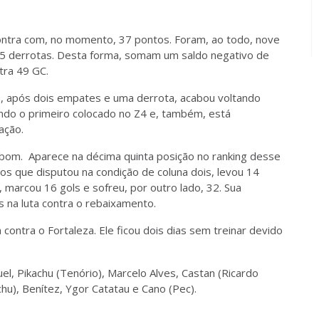
ntra com, no momento, 37 pontos. Foram, ao todo, nove
15 derrotas. Desta forma, somam um saldo negativo de
tra 49 GC.
o, após dois empates e uma derrota, acabou voltando
endo o primeiro colocado no Z4 e, também, está
ação.
bom. Aparece na décima quinta posição no ranking desse
os que disputou na condição de coluna dois, levou 14
, marcou 16 gols e sofreu, por outro lado, 32. Sua
s na luta contra o rebaixamento.
ontra o Fortaleza. Ele ficou dois dias sem treinar devido
el, Pikachu (Tenório), Marcelo Alves, Castan (Ricardo
hu), Benítez, Ygor Catatau e Cano (Pec).