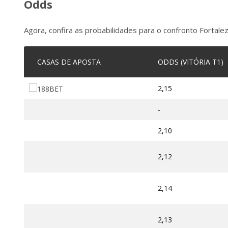
Odds
Agora, confira as probabilidades para o confronto Fortale
CASAS DE APOSTA
ODDS (VITÓRIA T1)
2,15
-
2,10
2,12
2,14
2,13