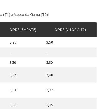
za (T1) x Vasco da Gama (T2)!
ODDS (EMPATE)
ODDS (VITÓRIA T2)
3,25
3,50
-
-
3.50
3.30
3,25
3,40
3,34
3,32
3,30
3,35