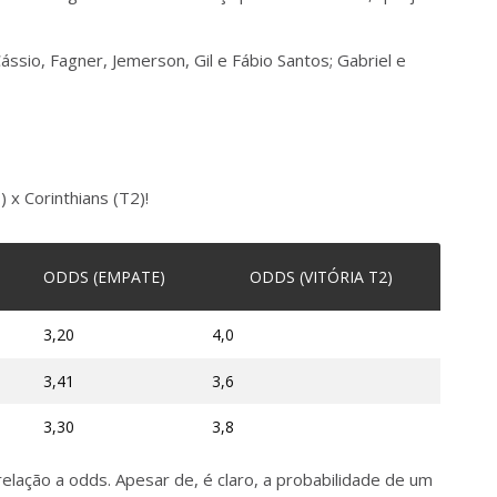
ássio, Fagner, Jemerson, Gil e Fábio Santos; Gabriel e
 x Corinthians (T2)!
ODDS (EMPATE)
ODDS (VITÓRIA T2)
3,20
4,0
3,41
3,6
3,30
3,8
lação a odds. Apesar de, é claro, a probabilidade de um