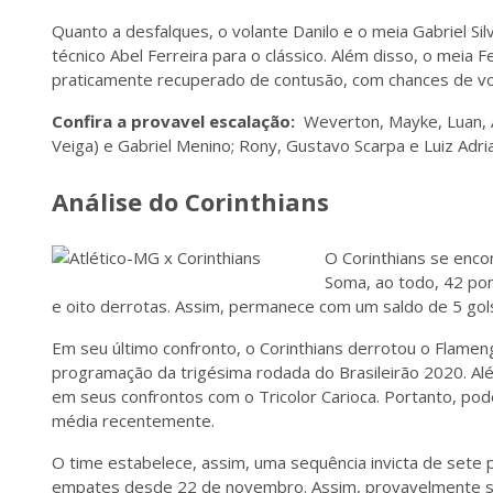
Quanto a desfalques, o volante Danilo e o meia Gabriel Si
técnico Abel Ferreira para o clássico. Além disso, o meia 
praticamente recuperado de contusão, com chances de v
Confira a provavel escalação:
Weverton, Mayke, Luan, A
Veiga) e Gabriel Menino; Rony, Gustavo Scarpa e Luiz Adri
Análise do Corinthians
O Corinthians se encon
Soma, ao todo, 42 pon
e oito derrotas. Assim, permanece com um saldo de 5 gols
Em seu último confronto, o Corinthians derrotou o Flameng
programação da trigésima rodada do Brasileirão 2020. Alé
em seus confrontos com o Tricolor Carioca. Portanto, 
média recentemente.
O time estabelece, assim, uma sequência invicta de sete p
empates desde 22 de novembro. Assim, provavelmente se