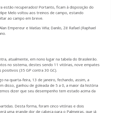
lva estão recuperados! Portanto, ficam à disposição do
Felipe Melo voltou aos treinos de campo, estando
oltar ao campo em breve.
lan Empereur e Matías Viña; Danilo, Zé Rafael (Raphael
ano.
tra, atualmente, em nono lugar na tabela do Brasileirão.
tos no sistema, destes sendo 11 vitórias, nove empates
 positivos (35 GP contra 30 GC).
o na quarta-feira, 13 de janeiro, fechando, assim, a
m disso, ganhou de goleada de 5 a 0, a maior da história
podemos dizer que seu desempenho tem estado acima da
artidas. Desta forma, foram cinco vitórias e dois
rá uma grande dor de cabeça para o Palmeiras, que já