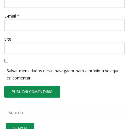
E-mail
*
Site
Salvar meus dados neste navegador para a próxima vez que
eu comentar.
Busque: