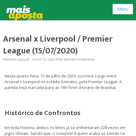
Menu
Arsenal x Liverpool / Premier
League (15/07/2020)
PREMIER LEAGUE
JULHO 13, 2020
POR
MAISAPOSTAADMIN
Nesta quarta feira, 15 de julho de 2020, ocorrerá o jogo entre
Arsenal x Liverpool no estádio Emirates, pela Premier League. A
partida está marcada para as 16h15min (Horário de Brasília).
Histórico de Confrontos
Em toda história, ambos os times já se enfrentaram 228 vezes em
jogos oficiais. Sendo que, o Liverpool é quem acaba se saindo na