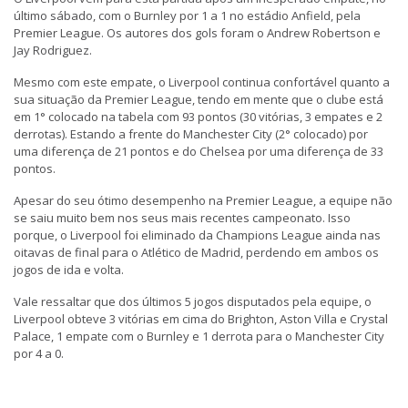
último sábado, com o Burnley por 1 a 1 no estádio Anfield, pela
Premier League. Os autores dos gols foram o Andrew Robertson e
Jay Rodriguez.
Mesmo com este empate, o Liverpool continua confortável quanto a
sua situação da Premier League, tendo em mente que o clube está
em 1° colocado na tabela com 93 pontos (30 vitórias, 3 empates e 2
derrotas). Estando a frente do Manchester City (2° colocado) por
uma diferença de 21 pontos e do Chelsea por uma diferença de 33
pontos.
Apesar do seu ótimo desempenho na Premier League, a equipe não
se saiu muito bem nos seus mais recentes campeonato. Isso
porque, o Liverpool foi eliminado da Champions League ainda nas
oitavas de final para o Atlético de Madrid, perdendo em ambos os
jogos de ida e volta.
Vale ressaltar que dos últimos 5 jogos disputados pela equipe, o
Liverpool obteve 3 vitórias em cima do Brighton, Aston Villa e Crystal
Palace, 1 empate com o Burnley e 1 derrota para o Manchester City
por 4 a 0.