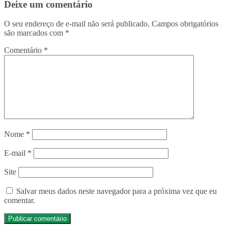
Deixe um comentário
O seu endereço de e-mail não será publicado.
Campos obrigatórios
são marcados com
*
Comentário
*
Nome
*
E-mail
*
Site
Salvar meus dados neste navegador para a próxima vez que eu
comentar.