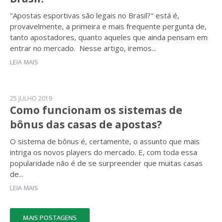
"Apostas esportivas são legais no Brasil?" está é,
provavelmente, a primeira e mais frequente pergunta de,
tanto apostadores, quanto aqueles que ainda pensam em
entrar no mercado. Nesse artigo, iremos...
LEIA MAIS
25 JULHO 2019
Como funcionam os sistemas de
bônus das casas de apostas?
O sistema de bônus é, certamente, o assunto que mais
intriga os novos players do mercado. E, com toda essa
popularidade não é de se surpreender que muitas casas
de...
LEIA MAIS
MAIS POSTAGENS