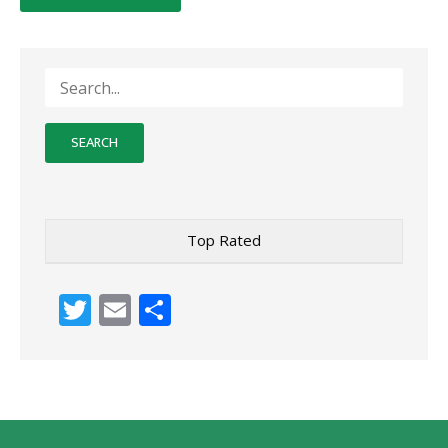
Top Rated
Twitter
Email
Share