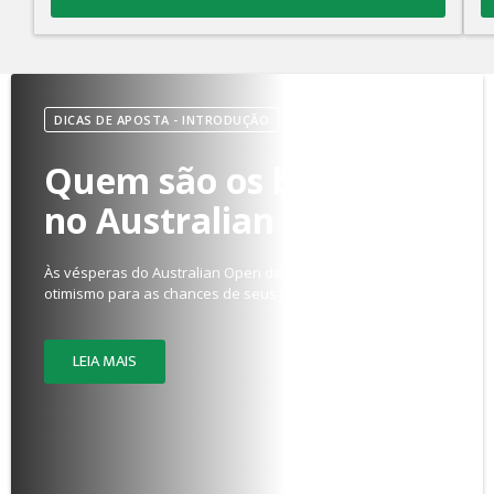
DICAS DE APOSTA - INTRODUÇÃO
Quem são os brasileiros
no Australian Open 24
Às vésperas do Australian Open de 2024, o Brasil olha com
otimismo para as chances de seus jogadores no primeiro...
LEIA MAIS