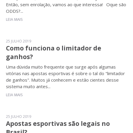
Então, sem enrolação, vamos ao que interessa! Oque são
ODDS?...
LEIA MAIS
25 JULHO 2019
Como funciona o limitador de
ganhos?
Uma dúvida muito frequente que surge após algumas
vitórias nas apostas esportivas é sobre o tal do "limitador
de ganhos". Muitos já conhecem e estão cientes desse
sistema muito antes...
LEIA MAIS
25 JULHO 2019
Apostas esportivas são legais no
Brasil?